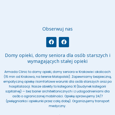
Obserwuj nas
F
F
a
a
c
c
e
e
Domy opieki, domy seniora dla osób starszych i
b
b
wymagających stałej opieki
o
o
o
o
Armada Clinic to domy opieki, domy seniora w Krakowie i okolicach
k
k
(15 min od Krakowa, na terenie Małopolski). Zapewniamy bezpieczną,
empatyczną opiekę i komfortowe warunki dla osób starszych oraz po
hospitalizacji. Nasze obiekty to kategoria XI (budynek kategorii
szpitalnej) — bez barier architektonicznych i z udogodnieniami dla
osób o ograniczonej mobilności. Opiekę sprawujemy 24/7
(pielęgniarka i opiekunki przez całą dobę). Organizujemy transport
medyczny.